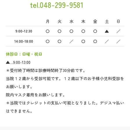
tel.048-299-9581
月
火
水
木
金
土
日
〇
〇
〇
〇
〇
▲
／
9:00-12:30
〇
〇
／
〇
〇
／
／
14:00-18:00
休診日：日曜・祝日
▲…9:00-13:00
＊受付終了時間は診療時間終了30分前です。
当院１２歳から受診可能です。１２歳以下のお子様小児科受診を
お願いします。
院内マスク着用をお願いします。
＊当院ではクレジットの支払い可能となりました。デジスマ払い
はできません。