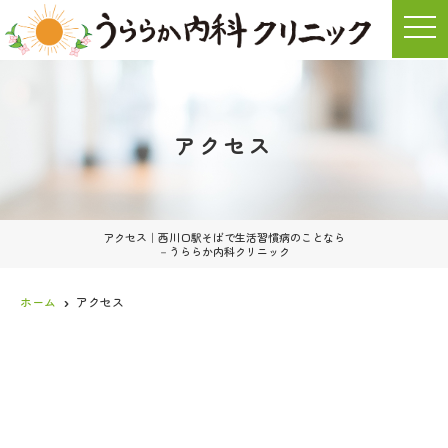
t
o
g
g
l
e
n
a
アクセス
v
i
g
a
t
i
o
アクセス｜西川口駅そばで生活習慣病のことなら
n
－うららか内科クリニック
ホーム
アクセス